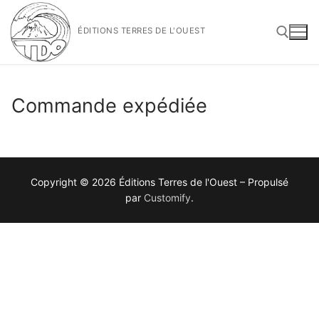
Aller
au
ÉDITIONS TERRES DE L'OUEST
contenu
Rechercher :
Commande expédiée
Copyright © 2026 Éditions Terres de l'Ouest – Propulsé
par
Customify
.