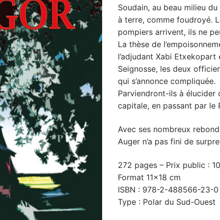
Soudain, au beau milieu du 
à terre, comme foudroyé. L
pompiers arrivent, ils ne p
La thèse de l’empoisonnemen
l’adjudant Xabi Etxekopart 
Seignosse, les deux officie
qui s’annonce compliquée.
Parviendront-ils à élucider 
capitale, en passant par le
Avec ses nombreux rebondi
Auger n’a pas fini de surpre
272 pages – Prix public : 1
Format 11×18 cm
ISBN : 978-2-488566-23-0
Type : Polar du Sud-Ouest