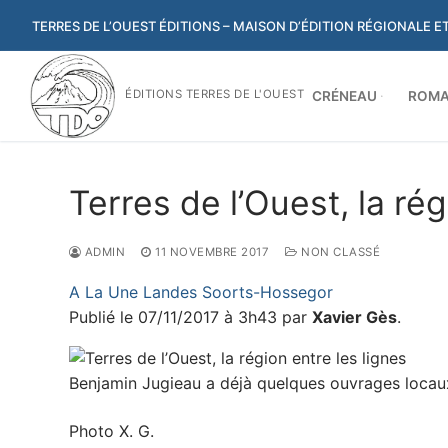
Aller
TERRES DE L’OUEST ÉDITIONS – MAISON D’ÉDITION RÉGIONALE 
au
contenu
ÉDITIONS TERRES DE L'OUEST
CRÉNEAU
ROMA
Terres de l’Ouest, la rég
ADMIN
11 NOVEMBRE 2017
NON CLASSÉ
A La Une
Landes
Soorts-Hossegor
Publié le
07/11/2017 à 3h43
par
Xavier Gès
.
Benjamin Jugieau a déjà quelques ouvrages locau
Photo X. G.