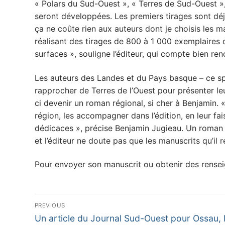
« Polars du Sud-Ouest », « Terres de Sud-Ouest »,
seront développées. Les premiers tirages sont déj
ça ne coûte rien aux auteurs dont je choisis les ma
réalisant des tirages de 800 à 1 000 exemplaires d
surfaces », souligne l’éditeur, qui compte bien re
Les auteurs des Landes et du Pays basque – ce spéc
rapprocher de Terres de l’Ouest pour présenter leu
ci devenir un roman régional, si cher à Benjamin. «
région, les accompagner dans l’édition, en leur fa
dédicaces », précise Benjamin Jugieau. Un roman h
et l’éditeur ne doute pas que les manuscrits qu’il 
Pour envoyer son manuscrit ou obtenir des rense
Navigation
PREVIOUS
Previous
de
Un article du Journal Sud-Ouest pour Ossau, 