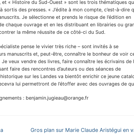
 et « Histoire du Sud-Ouest » sont les trois thématiques qu
à sortis des presses. « J’édite à mon compte, c’est-à-dire 
nuscrits. Je sélectionne et prends le risque de l’édition en
e chaque ouvrage et en les distribuant en librairies ou gra
ncontrer la même réussite de ce côté-ci du Sud.
ialiste pense le vivier très riche – sont invités à se
rs manuscrits et, peut-être, connaître le bonheur de voir ce
 Je veux vendre des livres, faire connaître les écrivains de 
isant faire des rencontres d’auteurs ou des séances de
istorique sur les Landes va bientôt enrichir ce jeune cata
recevra lui permettront de l’étoffer avec des ouvrages de qua
ignements : benjamin.jugieau@orange.fr
Next
la
Gros plan sur Marie Claude Aristégui en v