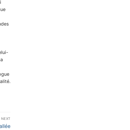
i
que
ndes
lui-
la
logue
lité.
NEXT
allée