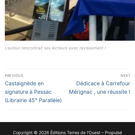
L’auteur rencontrait ses lecteurs avec ravissement !
Navigation
PREVIOUS
NEXT
de
Previous
Next
Castaignède en
Dédicace à Carrefour
post:
post:
l’article
signature à Pessac
Mérignac , une réussite !
(Librairie 45° Parallèle)
Copyright © 2026 Éditions Terres de l'Ouest – Propulsé