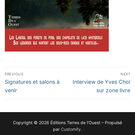
Navigation
PREVIOUS
NEXT
de
Previous
Next
Signatures et salons à
Interview de Yves Chol
post:
post:
l’article
venir
sur zone livre
Copyright © 2026 Éditions Terres de l'Ouest – Propulsé
par
Customify
.