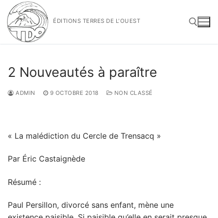
Aller
au
ÉDITIONS TERRES DE L'OUEST
contenu
Rechercher :
2 Nouveautés à paraître
ADMIN
9 OCTOBRE 2018
NON CLASSÉ
« La malédiction du Cercle de Trensacq »
Par Éric Castaignède
Résumé :
Paul Persillon, divorcé sans enfant, mène une
existence paisible. Si paisible qu’elle en serait presque