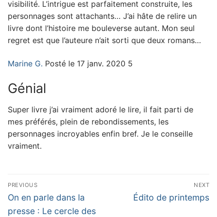
visibilité. L’intrigue est parfaitement construite, les
personnages sont attachants… J’ai hâte de relire un
livre dont l’histoire me bouleverse autant. Mon seul
regret est que l’auteure n’ait sorti que deux romans…
Marine G.
Posté le 17 janv. 2020 5
Génial
Super livre j’ai vraiment adoré le lire, il fait parti de
mes préférés, plein de rebondissements, les
personnages incroyables enfin bref. Je le conseille
vraiment.
Navigation
PREVIOUS
NEXT
de
Previous
Next
On en parle dans la
Édito de printemps
post:
post:
l’article
presse : Le cercle des