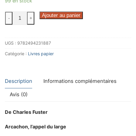
99 en stock
quantité
Ajouter au panier
-
+
de
Arcachon
l'appel
UGS :
9782494231887
du
large
Catégorie :
Livres papier
Description
Informations complémentaires
Avis (0)
De Charles Fuster
Arcachon, l’appel du large