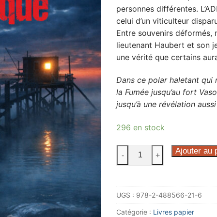
personnes différentes. L’AD
celui d’un viticulteur dispa
Entre souvenirs déformés, 
lieutenant Haubert et son j
une vérité que certains aura
Dans ce polar haletant qui 
la Fumée jusqu’au fort Vas
jusqu’à une révélation auss
296 en stock
quantité
Ajouter au 
-
+
de
Le
Murmure
UGS :
978-2-488566-21-6
de
l'Atlantique
Catégorie :
Livres papier