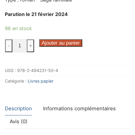
Parution le 21 février 2024
96 en stock
quantité
Ajouter au panier
-
+
de
Dans
les
UGS :
978-2-494231-50-4
méandres
du
Catégorie :
Livres papier
fleuve
Description
Informations complémentaires
Avis (0)