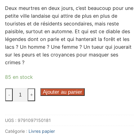
Deux meurtres en deux jours, c’est beaucoup pour une
petite ville landaise qui attire de plus en plus de
touristes et de résidents secondaires, mais reste
paisible, surtout en automne. Et qui est ce diable des
légendes dont on parle et qui hanterait la forêt et les
lacs ? Un homme ? Une femme ? Un tueur qui jouerait
sur les peurs et les croyances pour masquer ses
crimes ?
85 en stock
quantité
Ajouter au panier
-
+
de
La
forêt
UGS :
9791097150181
assassine
Catégorie :
Livres papier