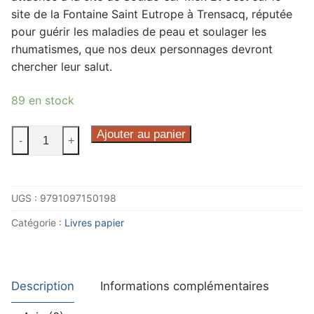
site de la Fontaine Saint Eutrope à Trensacq, réputée
pour guérir les maladies de peau et soulager les
rhumatismes, que nos deux personnages devront
chercher leur salut.
89 en stock
quantité
Ajouter au panier
-
+
de
Le
mystère
UGS :
9791097150198
du
Cercle
Catégorie :
Livres papier
de
Trensacq
Description
Informations complémentaires