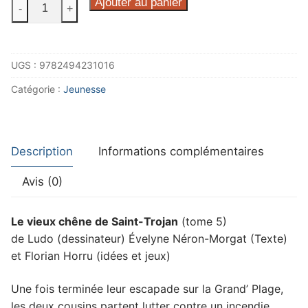
quantité
Ajouter au panier
-
+
de
Vic
&
UGS :
9782494231016
Noé
tome
Catégorie :
Jeunesse
5
Description
Informations complémentaires
Avis (0)
Le vieux chêne de Saint-Trojan
(tome 5)
de Ludo (dessinateur) Évelyne Néron-Morgat (Texte)
et Florian Horru (idées et jeux)
Une fois terminée leur escapade sur la Grand’ Plage,
les deux cousins partent lutter contre un incendie