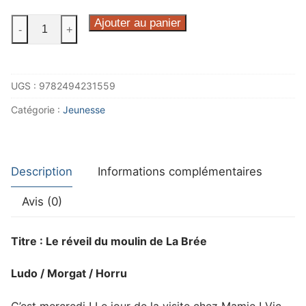
quantité
Ajouter au panier
-
+
de
Vic
&
UGS :
9782494231559
Noé
tome
Catégorie :
Jeunesse
11
Description
Informations complémentaires
Avis (0)
Titre : Le réveil du moulin de La Brée
Ludo / Morgat / Horru
C’est mercredi ! Le jour de la visite chez Mamie ! Vic,