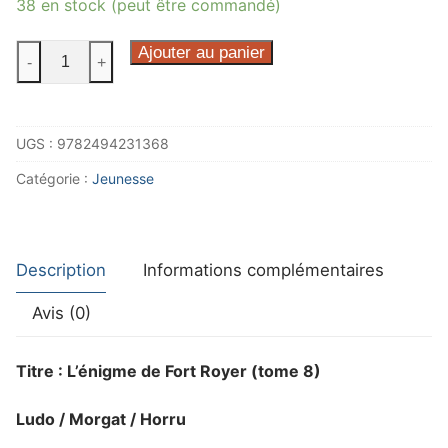
38 en stock (peut être commandé)
quantité
Ajouter au panier
-
+
de
Vic
&
UGS :
9782494231368
Noé
tome
Catégorie :
Jeunesse
8
Description
Informations complémentaires
Avis (0)
Titre : L’énigme de Fort Royer (tome 8)
Ludo / Morgat / Horru