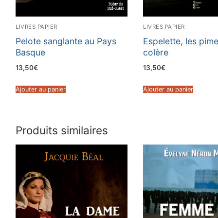
LIVRES PAPIER
LIVRES PAPIER
Pelote sanglante au Pays
Espelette, les pime
Basque
colère
13,50
€
13,50
€
Ajouter au panier
Ajouter au panier
Produits similaires