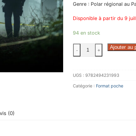
Genre : Polar régional au 
Disponible à partir du 9 jui
94 en stock
quantité
Ajouter au 
-
+
de
Palombe
d'un
UGS :
9782494231993
doute
au
Catégorie :
Format poche
Pays
basque
vis (0)