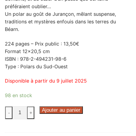
préféraient oublier…
Un polar au goût de Jurançon, mêlant suspense,
traditions et mystères enfouis dans les terres du
Béarn.
224 pages – Prix public : 13,50€
Format 12×20,5 cm
ISBN : 978-2-494231-98-6
Type : Polars du Sud-Ouest
Disponible à partir du 9 juillet 2025
98 en stock
quantité
Ajouter au panier
-
+
de
Entre
grives