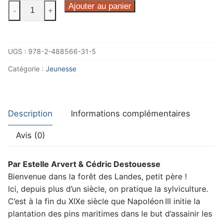
quantité
Ajouter au panier
-
+
de
Panaché
aime
UGS :
978-2-488566-31-5
la
gemme
Catégorie :
Jeunesse
Description
Informations complémentaires
Avis (0)
Par Estelle Arvert & Cédric Destouesse
Bienvenue dans la forêt des Landes, petit père !
Ici, depuis plus d’un siècle, on pratique la sylviculture.
C’est à la fin du XIXe siècle que Napoléon III initie la
plantation des pins maritimes dans le but d’assainir les