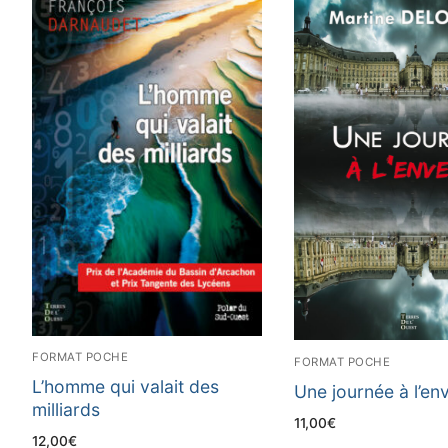
FORMAT POCHE
FORMAT POCHE
L’homme qui valait des
Une journée à l’en
milliards
11,00
€
12,00
€