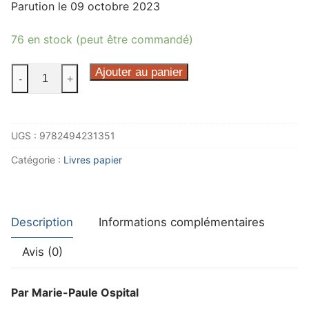
Parution le 09 octobre 2023
76 en stock (peut être commandé)
quantité
Ajouter au panier
-
+
de
Croix
de
UGS :
9782494231351
sang
sur
Catégorie :
Livres papier
Hendaye
Description
Informations complémentaires
Avis (0)
Par Marie-Paule Ospital