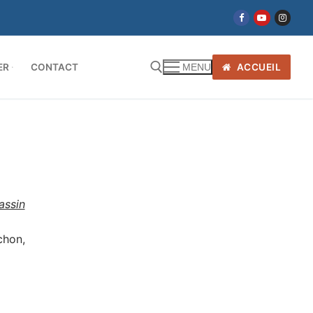
ER
CONTACT
ACCUEIL
MENU
assin
chon,