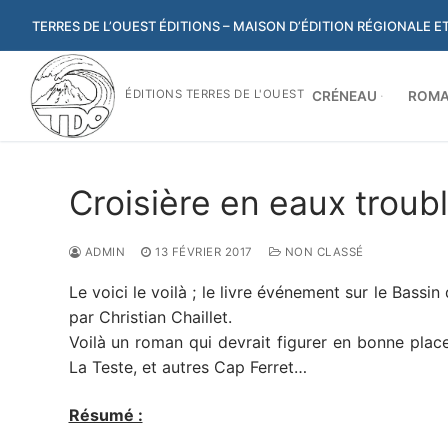
Aller
TERRES DE L’OUEST ÉDITIONS – MAISON D’ÉDITION RÉGIONALE 
au
contenu
ÉDITIONS TERRES DE L'OUEST
CRÉNEAU
ROMA
Croisière en eaux troubl
ADMIN
13 FÉVRIER 2017
NON CLASSÉ
Le voici le voilà ; le livre événement sur le Bassi
par Christian Chaillet.
Voilà un roman qui devrait figurer en bonne place
La Teste, et autres Cap Ferret…
Résumé :