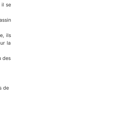
il se
assin
, ils
ur la
u des
s de