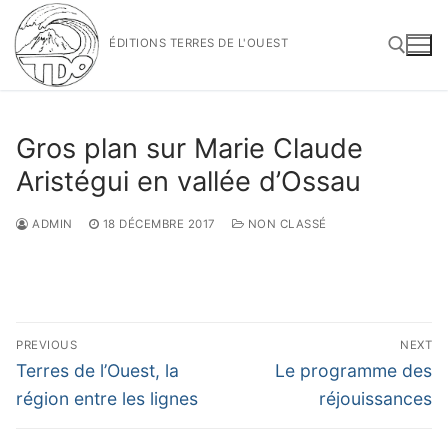
Aller
au
ÉDITIONS TERRES DE L'OUEST
contenu
Rechercher :
Gros plan sur Marie Claude
Aristégui en vallée d’Ossau
ADMIN
18 DÉCEMBRE 2017
NON CLASSÉ
Navigation
PREVIOUS
NEXT
de
Previous
Next
Terres de l’Ouest, la
Le programme des
post:
post:
l’article
région entre les lignes
réjouissances