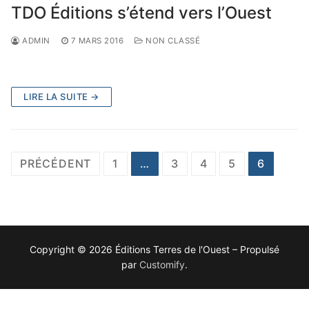
TDO Éditions s’étend vers l’Ouest
ADMIN
7 MARS 2016
NON CLASSÉ
LIRE LA SUITE →
Pagination
PRÉCÉDENT
1
…
3
4
5
6
des
publications
Copyright © 2026 Éditions Terres de l'Ouest – Propulsé
par
Customify
.