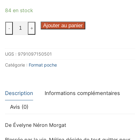
84 en stock
quantité
Ajouter au panier
-
+
de
Femme
de
UGS :
9791097150501
coquilles
Catégorie :
Format poche
Description
Informations complémentaires
Avis (0)
De Évelyne Néron Morgat
Blessée par la vie, Mélina décide de tout quitter pour