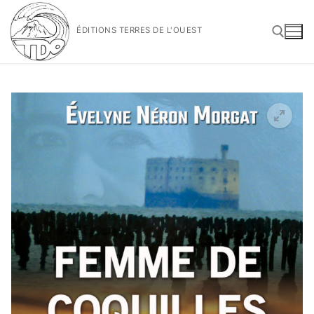
Aller
au
ÉDITIONS TERRES DE L'OUEST
contenu
Rechercher :