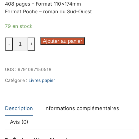
408 pages – Format 110x174mm
Format Poche – roman du Sud-Ouest
79 en stock
quantité
Ajouter au panier
-
+
de
A
la
UGS :
9791097150518
vie,
à
Catégorie :
Livres papier
la
mer
Description
Informations complémentaires
Avis (0)