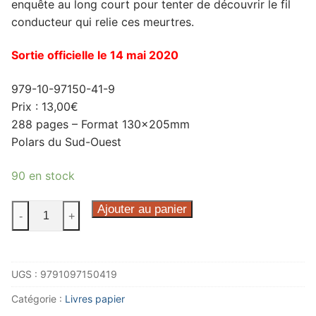
enquête au long court pour tenter de découvrir le fil
conducteur qui relie ces meurtres.
Sortie officielle le 14 mai 2020
979-10-97150-41-9
Prix : 13,00€
288 pages – Format 130x205mm
Polars du Sud-Ouest
90 en stock
quantité
Ajouter au panier
-
+
de
Rochefort
les
UGS :
9791097150419
lettres
assassines
Catégorie :
Livres papier