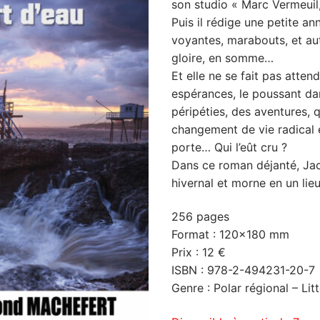
son studio « Marc Vermeuil,
Puis il rédige une petite a
voyantes, marabouts, et aut
gloire, en somme…
Et elle ne se fait pas atten
espérances, le poussant dan
péripéties, des aventures, q
changement de vie radical 
porte… Qui l’eût cru ?
Dans ce roman déjanté, J
hivernal et morne en un lieu
256 pages
Format : 120×180 mm
Prix : 12 €
ISBN : 978-2-494231-20-7
Genre : Polar régional – Lit