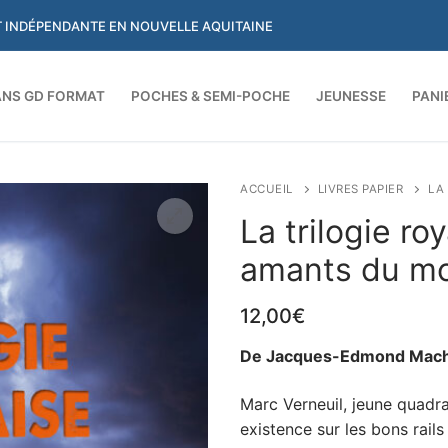
ET INDÉPENDANTE EN NOUVELLE AQUITAINE
NS GD FORMAT
POCHES & SEMI-POCHE
JEUNESSE
PANI
Rechercher :
ACCUEIL
LIVRES PAPIER
LA
La trilogie ro
amants du mo
12,00
€
De Jacques-Edmond Mach
Marc Verneuil, jeune quadra,
existence sur les bons rails