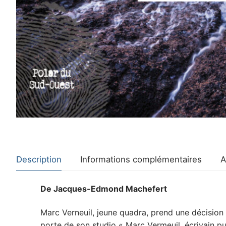
Description
Informations complémentaires
A
De Jacques-Edmond Machefert
Marc Verneuil, jeune quadra, prend une décision qu
porte de son studio « Marc Vermeuil, écrivain pu