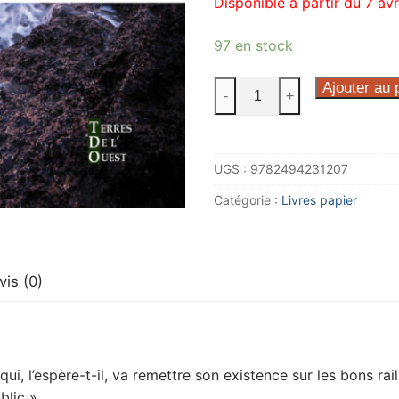
Disponible à partir du 7 av
97 en stock
quantité
Ajouter au 
-
+
de
La
trilogie
UGS :
9782494231207
royannaise
-
Catégorie :
Livres papier
T1
-
Les
vis (0)
amants
du
mort
d'eau
i, l’espère-t-il, va remettre son existence sur les bons rail
blic ».