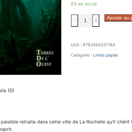
93 en stock
quantité
Ajouter au 
-
+
de
Le
prédateur
UGS :
9782494231184
des
marais
Catégorie :
Livres papier
vis (0)
isible retraite dans cette ville de La Rochelle qu’il chérit 
sprit.