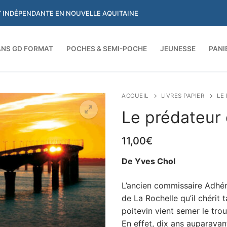
ET INDÉPENDANTE EN NOUVELLE AQUITAINE
NS GD FORMAT
POCHES & SEMI-POCHE
JEUNESSE
PANI
Rechercher :
ACCUEIL
LIVRES PAPIER
LE
Le prédateur
11,00
€
De Yves Chol
L’ancien commissaire Adhéma
de La Rochelle qu’il chérit 
poitevin vient semer le trou
En effet, dix ans auparavant