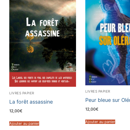
LIVRES PAPIER
LIVRES PAPIER
Peur bleue sur Olé
La forêt assassine
12,00
€
12,00
€
Ajouter au panier
Ajouter au panier