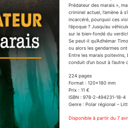
Prédateur des marais », mai
criminel actuel, l’amène à s
incarcéré, pourquoi ces vio
l’époque ? Jusqu’au véhicule
sur le bien-fondé du verdict 
Se peut-il qu’Adhémar Timon
ou alors les gendarmes ont-
Entre les marais poitevins, 
conduit d’un bout à l’autre d
224 pages
Format : 120×180 mm
Prix : 11 €
ISBN : 978-2-494231-18-4
Genre : Polar régional – Lit
Disponible à partir du 7 av