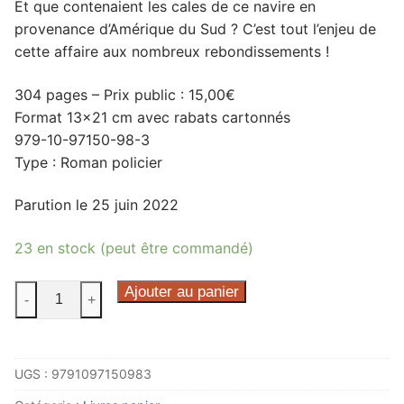
Et que contenaient les cales de ce navire en
provenance d’Amérique du Sud ? C’est tout l’enjeu de
cette affaire aux nombreux rebondissements !
304 pages – Prix public : 15,00€
Format 13×21 cm avec rabats cartonnés
979-10-97150-98-3
Type : Roman policier
Parution le 25 juin 2022
23 en stock (peut être commandé)
quantité
Ajouter au panier
-
+
de
Les
enfants
UGS :
9791097150983
maudits
d'Antioche