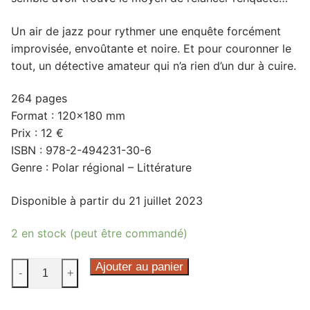
Un air de jazz pour rythmer une enquête forcément
improvisée, envoûtante et noire. Et pour couronner le
tout, un détective amateur qui n’a rien d’un dur à cuire.
264 pages
Format : 120×180 mm
Prix : 12 €
ISBN : 978-2-494231-30-6
Genre : Polar régional – Littérature
Disponible à partir du 21 juillet 2023
2 en stock (peut être commandé)
quantité
Ajouter au panier
-
+
de
La