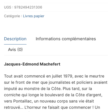
trilogie
UGS :
9782494231306
royannaise
-
Catégorie :
Livres papier
T2
-
Royan
Description
Informations complémentaires
Garden
Blues
Avis (0)
Jacques-Edmond Machefert
Tout avait commencé en juillet 1979, avec le meurtre
sur le front de mer que journalistes et policiers avaient
imputé au monstre de la Côte. Plus tard, sur la
corniche qui longe le boulevard de la Côte d’argent,
vers Pontaillac, un nouveau corps sans vie était
retrouvé… L’horreur ne faisait que commencer ! Un