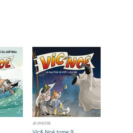
JEUNESSE
Vic& Noé tome 9