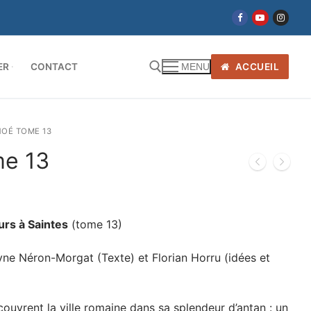
ER
CONTACT
ACCUEIL
MENU
NOÉ TOME 13
me 13
urs à Saintes
(tome 13)
yne Néron-Morgat (Texte) et Florian Horru (idées et
couvrent la ville romaine dans sa splendeur d’antan : un