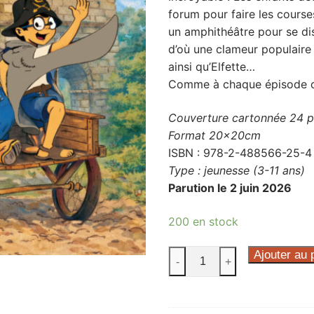
forum pour faire les course
un amphithéâtre pour se dis
d’où une clameur populaire 
ainsi qu’Elfette…
Comme à chaque épisode de
Couverture cartonnée 24 pa
Format 20x20cm
ISBN : 978-2-488566-25-4
Type : jeunesse (3-11 ans)
Parution le 2 juin 2026
200 en stock
quantité
Ajouter au 
-
+
de
Vic
&