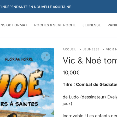
ET INDÉPENDANTE EN NOUVELLE AQUITAINE
NS GD FORMAT
POCHES & SEMI-POCHE
JEUNESSE
PANI
Rechercher :
ACCUEIL
JEUNESSE
VIC & 
Vic & Noé to
10,00
€
Titre : Combat de Gladiate
de Ludo (dessinateur) Ével
jeux)
Incroyable ! Les enfants dé