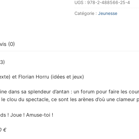
UGS :
978-2-488566-25-4
Noé
tome
Catégorie :
Jeunesse
13
vis (0)
3)
te) et Florian Horru (idées et jeux)
ine dans sa splendeur d’antan : un forum pour faire les cour
le clou du spectacle, ce sont les arènes d’où une clameur p
s ! Joue ! Amuse-toi !
0 €