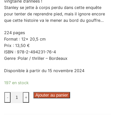
vingtaine d’années !
Stanley se jette à corps perdu dans cette enquête
pour tenter de reprendre pied, mais il ignore encore
que cette histoire va le mener au bord du gouffre…
224 pages
Format : 12× 20,5 cm
Prix : 13,50 €
ISBN : 978-2-494231-76-4
Genre :Polar / thriller – Bordeaux
Disponible à partir du 15 novembre 2024
197 en stock
quantité
Ajouter au panier
-
+
de
Meurtre
à