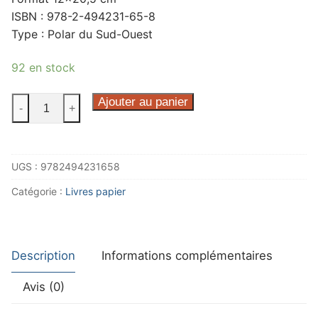
ISBN : 978-2-494231-65-8
Type : Polar du Sud-Ouest
92 en stock
quantité
Ajouter au panier
-
+
de
Les
ombres
UGS :
9782494231658
de
La
Catégorie :
Livres papier
Cotinière
Description
Informations complémentaires
Avis (0)