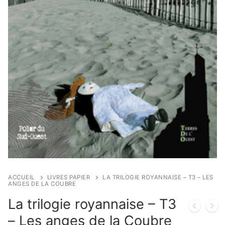
ACCUEIL
LIVRES PAPIER
LA TRILOGIE ROYANNAISE – T3 – LES
ANGES DE LA COUBRE
La trilogie royannaise – T3
– Les anges de la Coubre