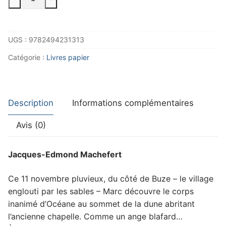
de
La
trilogie
UGS :
9782494231313
royannaise
-
Catégorie :
Livres papier
T3
-
Les
Description
Informations complémentaires
anges
de
Avis (0)
la
Coubre
Jacques-Edmond Machefert
Ce 11 novembre pluvieux, du côté de Buze – le village
englouti par les sables – Marc découvre le corps
inanimé d’Océane au sommet de la dune abritant
l’ancienne chapelle. Comme un ange blafard…